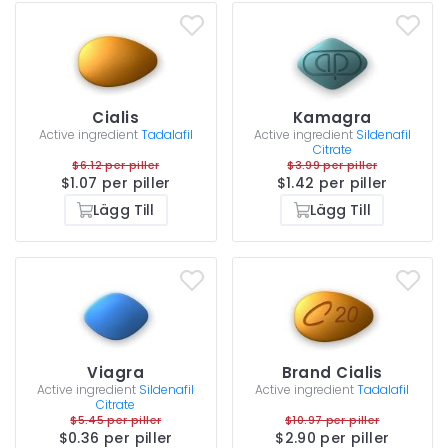
Cialis
Kamagra
Active ingredient
Tadalafil
Active ingredient
Sildenafil
Citrate
$6.12 per piller
$3.99 per piller
$1.07 per piller
$1.42 per piller
Lägg Till
Lägg Till
Viagra
Brand Cialis
Active ingredient
Sildenafil
Active ingredient
Tadalafil
Citrate
$5.45 per piller
$10.97 per piller
$0.36 per piller
$2.90 per piller