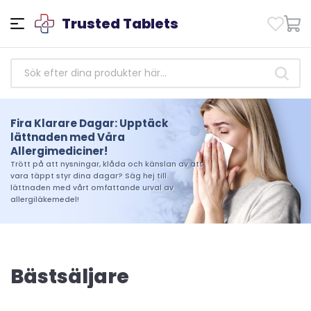
Trusted Tablets
Fira Klarare Dagar: Upptäck
Stärkande Hälsa: Få tillgång till
lättnaden med Våra
betrodda antibiotikamediciner
Allergimediciner!
idag!
Trött på att nysningar, klåda och känslan av att
Ta hand om din hälsa idag. Handla från vårt
vara täppt styr dina dagar? Säg hej till
urval av pålitliga antibiotikaläkemedel och
lättnaden med vårt omfattande urval av
upplev skillnaden som kvalitet och tillförlitlighet
allergiläkemedel!
kan göra i din resa mot välbefinnande
Bästsäljare