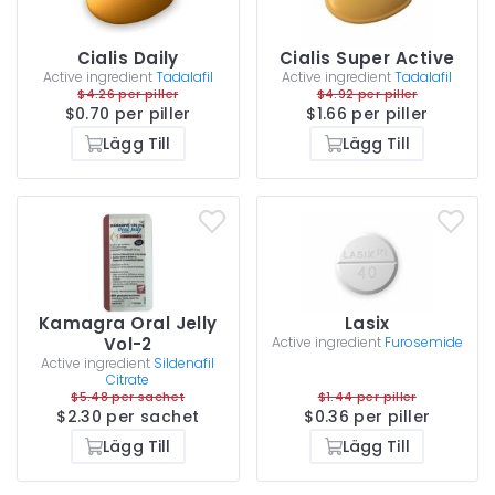
Cialis Daily
Cialis Super Active
Active ingredient
Tadalafil
Active ingredient
Tadalafil
$4.26 per piller
$4.92 per piller
$0.70 per piller
$1.66 per piller
Lägg Till
Lägg Till
Kamagra Oral Jelly
Lasix
Vol-2
Active ingredient
Furosemide
Active ingredient
Sildenafil
Citrate
$5.48 per sachet
$1.44 per piller
$2.30 per sachet
$0.36 per piller
Lägg Till
Lägg Till