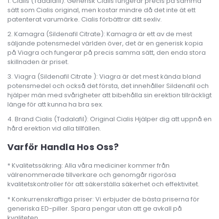
Cialis (Tadalafil): Generisk Cialis fungerar precis på samma
sätt som Cialis original, men kostar mindre då det inte ät ett
patenterat varumärke. Cialis förbättrar ditt sexliv.
Kamagra (Sildenafil Citrate): Kamagra är ett av de mest
säljande potensmedel världen över, det är en generisk kopia
på Viagra och fungerar på precis samma sätt, den enda stora
skillnaden är priset.
Viagra (Sildenafil Citrate ): Viagra är det mest kända bland
potensmedel och också det första, det innehåller Sildenafil och
hjälper män med svårigheter att bibehålla sin erektion tillräckligt
länge för att kunna ha bra sex.
Brand Cialis (Tadalafil): Original Cialis Hjälper dig att uppnå en
hård erektion vid alla tillfällen.
Varför Handla Hos Oss?
Kvalitetssäkring: Alla våra mediciner kommer från
välrenommerade tillverkare och genomgår rigorösa
kvalitetskontroller för att säkerställa säkerhet och effektivitet.
Konkurrenskraftiga priser: Vi erbjuder de bästa priserna för
generiska ED-piller. Spara pengar utan att ge avkall på
kvaliteten.