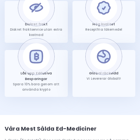
Diskret frakt
Hög kvalitet
Diskret fraktservice utan extra
Receptfria läkemedel
kostnad
Lås upp Exklusiva
Global räckvidd
Besparingar
Vi Levererar Globalt!
Spara 10% bara genom att
använda krypto
Våra Mest Sålda Ed-Mediciner