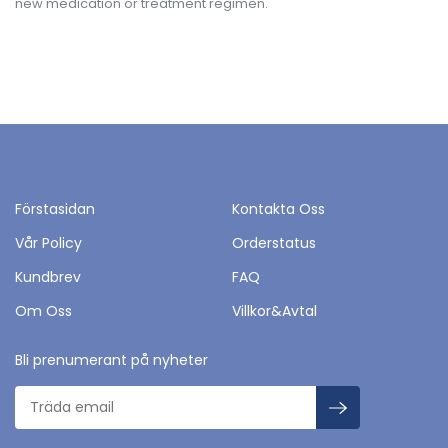
new medication or treatment regimen.
Förstasidan
Kontakta Oss
Vår Policy
Orderstatus
Kundbrev
FAQ
Om Oss
Villkor&Avtal
Bli prenumerant på nyheter