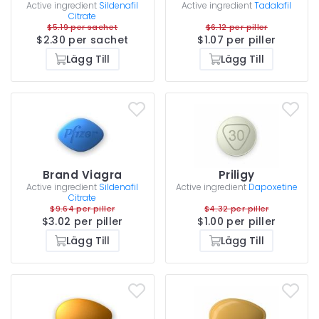
Active ingredient
Sildenafil
Active ingredient
Tadalafil
Citrate
$5.19 per sachet
$6.12 per piller
$2.30 per sachet
$1.07 per piller
Lägg Till
Lägg Till
Brand Viagra
Priligy
Active ingredient
Sildenafil
Active ingredient
Dapoxetine
Citrate
$9.64 per piller
$4.32 per piller
$3.02 per piller
$1.00 per piller
Lägg Till
Lägg Till