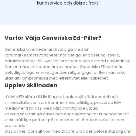
kundservice och diskret frakt.
Varför Välja Generiska Ed-Piller?
Generiska läkemedel är likvärdiga med sin
varumärkesmotsvarigheter när det gäller dosering, styrka,
administreringssätt, kvalitet, prestanda och avsedd användning.
Den primära skillnaden är kostnaden. Generiska ED-piller är
betydligt billigare, vilket gör dem tillgängliga för fler människor
utan att kompromissa med effektivitet eller säkerhet.
Upplev Skillnaden
Låt inte ED störa ditt liv längre. Upplev självförtroendet och
tillfredsställelsen som kommer med pålitliga, prisvärda ED-
mediciner från oss. Med vårt omfattande utbud,
konkurrenskraftiga priser och engagemang för kundnöjdhet är
vi din pålitliga partner på resan mot att återta din vitalitet och
prestanda.
Disclaimer: Consult your healthcare provider before starting any