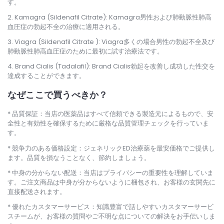
す。
Kamagra (Sildenafil Citrate): Kamagra男性および肺動脈性肺高
血圧症の勃起不全の治療に適用される。
Viagra (Sildenafil Citrate ): Viagra多くの場合男性の勃起不全及び
肺動脈性肺高血圧症のために最初に試す治療法です。
Brand Cialis (Tadalafil): Brand Cialis勃起を改善し成功した性交を
達成することができます。
なぜここで買うべきか？
品質保証：当店の医薬品はすべて信頼できる製造元によるもので、安
全性と有効性を確保するために厳格な品質管理チェックを行っていま
す。
競争力のある価格設定：ジェネリックED治療薬を最安価格でご提供し
ます。品質を損なうことなく、節約しましょう。
中身の分からない配送：当店はプライバシーの重要性を理解していま
す。ご注文商品は中身が分からないように梱包され、お客様の玄関先に
直接配送されます。
優れたカスタマーサービス：知識豊富で話しやすいカスタマーサービ
スチームが、お客様の質問やご不明な点についての解決をお手伝いしま