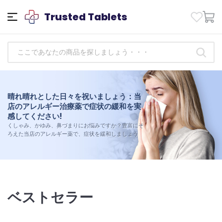
Trusted Tablets
健康改善：信頼できる抗生物質医薬品に
晴れ晴れとした日々を祝いましょう：当
今すぐゲットしましょう!
店のアレルギー治療薬で症状の緩和を実
今日から健康管理を始めましょう。信頼できる当店の抗
感してください!
生物質医薬品のセレクションから薬を購入し、ウェルネ
くしゃみ、かゆみ、鼻づまりにお悩みですか？豊富にそ
スな日々に向けて服用する高品質で信頼性の高い薬によ
ろえた当店のアレルギー薬で、症状を緩和しましょう
る体の違いを体験してください。
ベストセラー